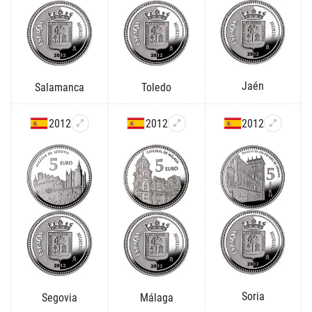
Jaén
Salamanca
Toledo
2012
2012
2012
Soria
Segovia
Málaga