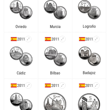
Logroño
Oviedo
Murcia
2011
2011
2011
Badajoz
Cádiz
Bilbao
2011
2011
2011