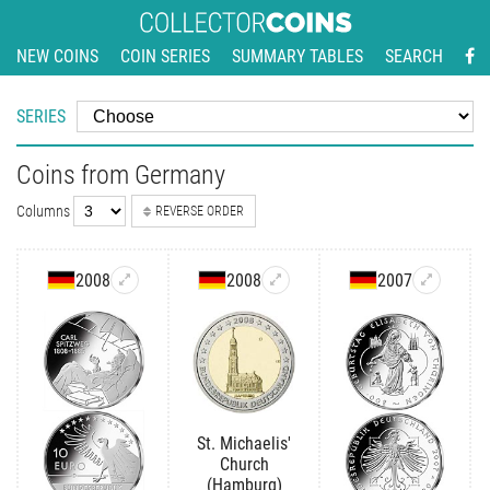
NEW COINS
COIN SERIES
SUMMARY TABLES
SEARCH
SERIES
Coins from Germany
Columns
REVERSE ORDER
2008
2008
2007
St. Michaelis'
Church
(Hamburg)