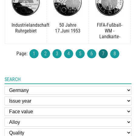
Industrielandschaft
50 Jahre
FIFA-Fußball-
Ruhrgebiet
17.Juni 1953
WM -
Landkarte-
Page:
1
2
3
4
5
6
7
8
SEARCH