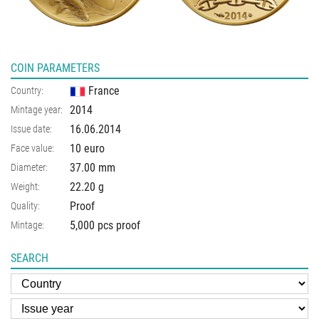
COIN PARAMETERS
France
Country:
2014
Mintage year:
16.06.2014
Issue date:
10 euro
Face value:
37.00
mm
Diameter:
22.20
g
Weight:
Proof
Quality:
5,000 pcs proof
Mintage:
SEARCH